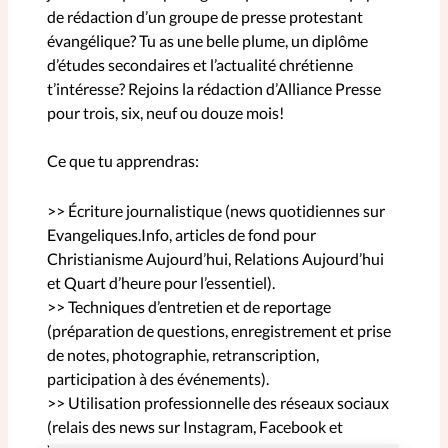
de rédaction d’un groupe de presse protestant
Accueil
évangélique? Tu as une belle plume, un diplôme
d’études secondaires et l’actualité chrétienne
Mon compte
t’intéresse? Rejoins la rédaction d’Alliance Presse
pour trois, six, neuf ou douze mois!
Nos abonnements
Ce que tu apprendras:
Changement d'adresse
>> Écriture journalistique (news quotidiennes sur
Evangeliques.Info, articles de fond pour
Postes vacants
Christianisme Aujourd’hui, Relations Aujourd’hui
et Quart d’heure pour l’essentiel).
Nous contacter
>> Techniques d’entretien et de reportage
(préparation de questions, enregistrement et prise
de notes, photographie, retranscription,
participation à des événements).
>> Utilisation professionnelle des réseaux sociaux
(relais des news sur Instagram, Facebook et