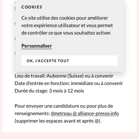
X, utilisation de Canva et d’outils IA, modération de
COOKIES
la communauté).
>> Gestion et mise en page de newsletters
Ce site utilise des cookies pour améliorer
(MailChimp).
votre expérience utilisateur et vous permet
>> Secrétariat de rédaction (relecture, corrections,
de contrôler ce que vous souhaitez activer.
mise en page sur Indesign et WordPress).
>> Initiation aux logiciels de PAO et photo
Personnaliser
(InDesign, Photoshop, Lightroom).
OK, J'ACCEPTE TOUT
Lieu de travail: Aubonne (Suisse) ou à convenir
Date d’entrée en fonction: immédiate ou à convenir
Durée du stage: 3 mois à 12 mois
Pour envoyer une candidature ou pour plus de
renseignements:
dmetreau @ alliance-presse.info
(supprimer les espaces avant et après @).