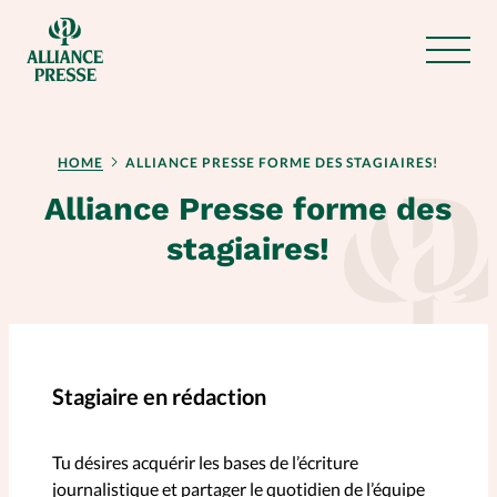
Les magazines d'Alliance
RUBRIQUES
Presse
HOME
ALLIANCE PRESSE FORME DES STAGIAIRES!
Alliance Presse forme des
stagiaires!
Nos abonnements
A propos
Publicité
Stagiaire en rédaction
Affiliation
Tu désires acquérir les bases de l’écriture
journalistique et partager le quotidien de l’équipe