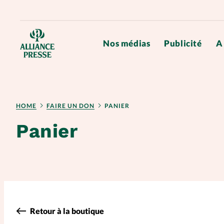
Nos médias
Publicité
A
RUBRIQUES
HOME
FAIRE UN DON
PANIER
Les magazines d'Alliance Presse
Panier
Nos abonnements
A propos
Affiliation
Retour à la boutique