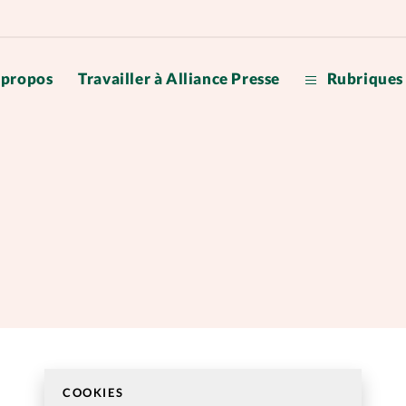
 propos
Travailler à Alliance Presse
Rubriques
Accueil
Mon co
Publicité
Nos ab
Changem
Postes 
COOKIES