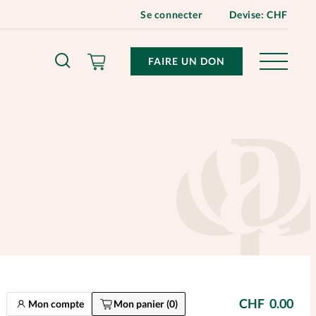
Se connecter
Devise:
CHF
FAIRE UN DON
mpte
onnements
ent d'adresse
vacants
CHF
0.00
Mon compte
Mon panier (
0
)